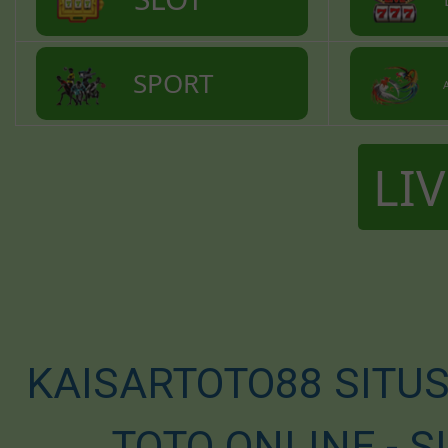
SPORT
A
LI
KAISARTOTO88 SITUS
TOTO ONLINE - S